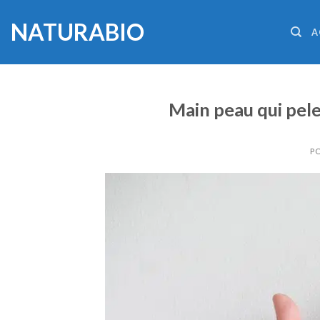
Skip
NATURABIO
to
A
content
Main peau qui pele
P