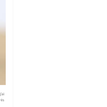
’ai
rès