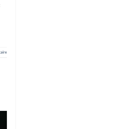
t
aire