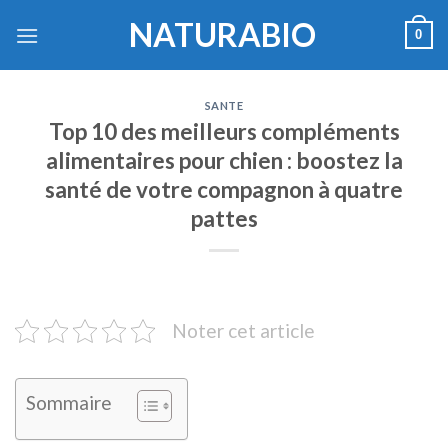
Skip
NATURABIO
0
to
content
SANTE
Top 10 des meilleurs compléments
alimentaires pour chien : boostez la
santé de votre compagnon à quatre
pattes
Noter cet article
Sommaire