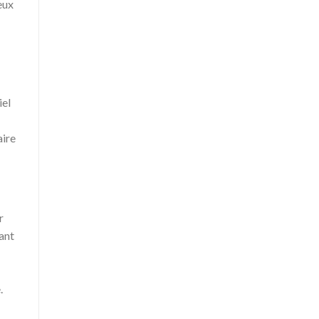
eux
iel
aire
r
ant
.