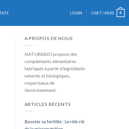
0
TATE
LOGIN
CART /
€
0.00
A PROPOS DE NOUS
NATURABIO propose des
compléments alimentaires
fabriqués à partir d’ingrédients
naturels et biologiques,
respectueux de
l’environnement.
ARTICLES RÉCENTS
Booster sa fertilité : Le rôle clé
de la micronutrition