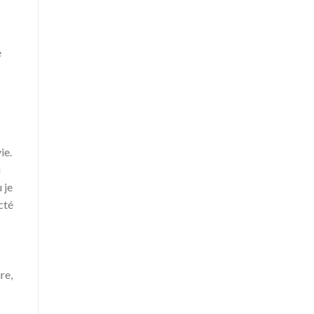
e
ie.
i
 je
cté
re,