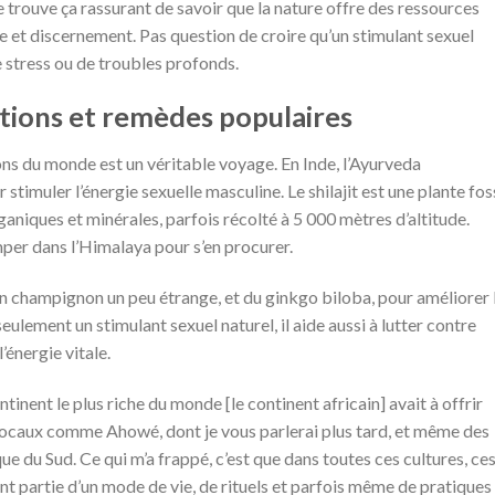
e trouve ça rassurant de savoir que la nature offre des ressources
ce et discernement. Pas question de croire qu’un stimulant sexuel
e stress ou de troubles profonds.
tions et remèdes populaires
ions du monde est un véritable voyage. En Inde, l’Ayurveda
timuler l’énergie sexuelle masculine. Le shilajit est une plante fos
niques et minérales, parfois récolté à 5 000 mètres d’altitude.
mper dans l’Himalaya pour s’en procurer.
n champignon un peu étrange, et du ginkgo biloba, pour améliorer 
eulement un stimulant sexuel naturel, il aide aussi à lutter contre
’énergie vitale.
tinent le plus riche du monde [le continent africain] avait à offrir
 locaux comme Ahowé, dont je vous parlerai plus tard, et même des
e du Sud. Ce qui m’a frappé, c’est que dans toutes ces cultures, ce
font partie d’un mode de vie, de rituels et parfois même de pratiques