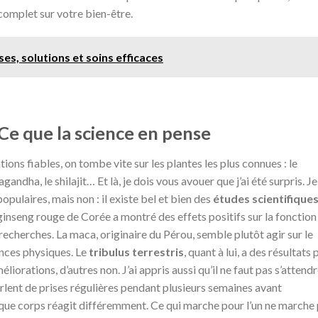
 complet sur votre bien-être.
es, solutions et soins efficaces
 Ce que la science en pense
s fiables, on tombe vite sur les plantes les plus connues : le
agandha, le shilajit… Et là, je dois vous avouer que j’ai été surpris. Je
opulaires, mais non : il existe bel et bien des
études scientifique
 ginseng rouge de Corée a montré des effets positifs sur la fonction
s recherches. La maca, originaire du Pérou, semble plutôt agir sur le
ances physiques. Le
tribulus terrestris
, quant à lui, a des résultats 
orations, d’autres non. J’ai appris aussi qu’il ne faut pas s’attendr
arlent de prises régulières pendant plusieurs semaines avant
que corps réagit différemment. Ce qui marche pour l’un ne marche