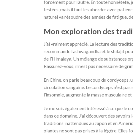
forcément pour l’autre. En toute honnêteté, j
testées, mais il faut les aborder avec patien
naturel va résoudre des années de fatigue, d
Mon exploration des tradi
J’ai vraiment apprécié. La lecture des tradit
recommande l’ashwagandha et le shilajit pour s
de l’Himalaya. Un mélange de substances orga
Rassurez-vous, il n’est pas nécessaire de gri
En Chine, on parle beaucoup du cordyceps, u
circulation sanguine. Le cordyceps n’est pas s
l’insomnie, augmente la masse musculaire et l
Je me suis également intéressé à ce que le con
dans ce domaine. J’ai découvert des savoirs
traditions inattendues au Japon et en Amériqu
plantes ne sont pas prises à la légère. Elles 