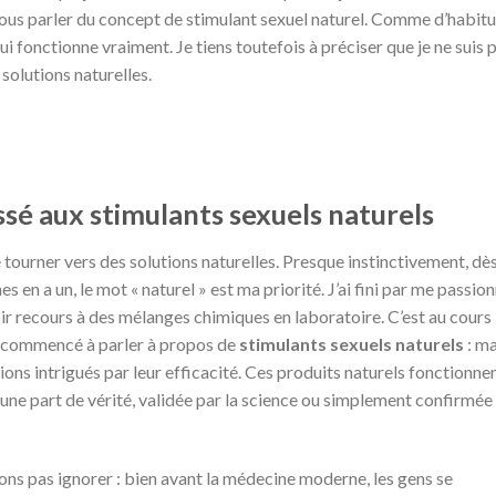
vous parler du concept de stimulant sexuel naturel. Comme d’habitu
qui fonctionne vraiment. Je tiens toutefois à préciser que je ne suis 
 solutions naturelles.
ssé aux stimulants sexuels naturels
 tourner vers des solutions naturelles. Presque instinctivement, dè
s en a un, le mot « naturel » est ma priorité. J’ai fini par me passio
oir recours à des mélanges chimiques en laboratoire. C’est au cours
s commencé à parler à propos de
stimulants sexuels naturels
: ma
ons intrigués par leur efficacité. Ces produits naturels fonctionne
-il une part de vérité, validée par la science ou simplement confirmée
ions pas ignorer : bien avant la médecine moderne, les gens se