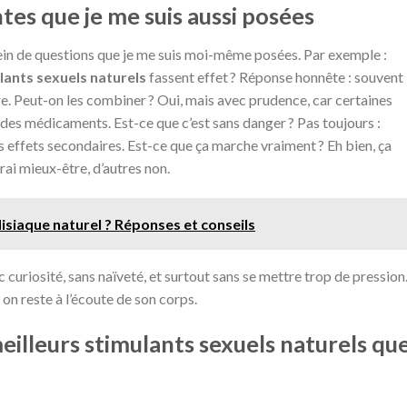
tes que je me suis aussi posées
plein de questions que je me suis moi-même posées. Par exemple :
lants sexuels naturels
fassent effet ? Réponse honnête : souvent
re. Peut-on les combiner ? Oui, mais avec prudence, car certaines
 des médicaments. Est-ce que c’est sans danger ? Pas toujours :
s effets secondaires. Est-ce que ça marche vraiment ? Eh bien, ça
ai mieux-être, d’autres non.
disiaque naturel ? Réponses et conseils
c curiosité, sans naïveté, et surtout sans se mettre trop de pression
 on reste à l’écoute de son corps.
meilleurs stimulants sexuels naturels qu