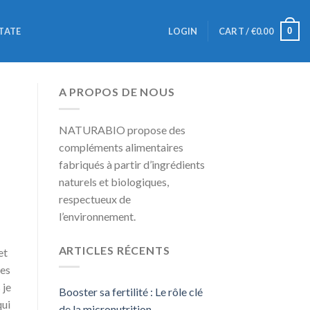
0
TATE
LOGIN
CART /
€
0.00
A PROPOS DE NOUS
NATURABIO propose des
compléments alimentaires
fabriqués à partir d’ingrédients
naturels et biologiques,
respectueux de
l’environnement.
ARTICLES RÉCENTS
et
tes
 je
Booster sa fertilité : Le rôle clé
qui
de la micronutrition