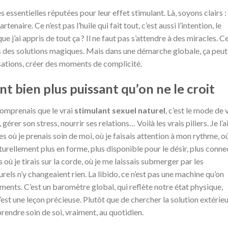
s essentielles réputées pour leur effet stimulant. Là, soyons clairs :
naire. Ce n’est pas l’huile qui fait tout, c’est aussi l’intention, le
ue j’ai appris de tout ça ? Il ne faut pas s’attendre à des miracles. C
s des solutions magiques. Mais dans une démarche globale, ça peut
nsations, créer des moments de complicité.
t bien plus puissant qu’on ne le croit
comprenais que le vrai
stimulant sexuel naturel
, c’est le mode de v
érer son stress, nourrir ses relations… Voilà les vrais piliers. Je l’a
où je prenais soin de moi, où je faisais attention à mon rythme, où
aturellement plus en forme, plus disponible pour le désir, plus conne
 où je tirais sur la corde, où je me laissais submerger par les
rels n’y changeaient rien. La libido, ce n’est pas une machine qu’on
ents. C’est un baromètre global, qui reflète notre état physique,
c’est une leçon précieuse. Plutôt que de chercher la solution extérieu
 prendre soin de soi, vraiment, au quotidien.