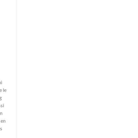
ni
e le
g
ssi
en
 en
ns