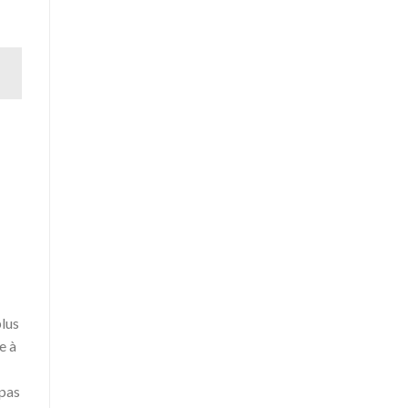
s
plus
e à
 pas