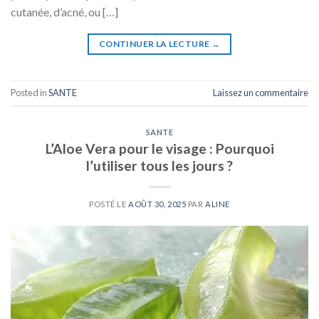
cutanée, d’acné, ou […]
CONTINUER LA LECTURE
→
Posted in
SANTE
Laissez un commentaire
SANTE
L’Aloe Vera pour le visage : Pourquoi
l’utiliser tous les jours ?
POSTÉ LE
AOÛT 30, 2025
PAR
ALINE