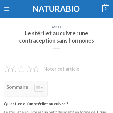
Skip
NATURABIO
0
to
content
SANTE
Le stérilet au cuivre : une
contraception sans hormones
Noter cet article
Sommaire
Qu’est-ce qu’un stérilet au cuivre ?
Le stérilet au cuivre est un petit dispositif en forme de T que